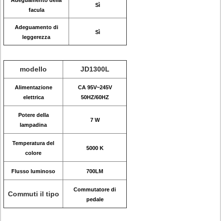
Adeguamento della
Sì
facula
Adeguamento di
Sì
leggerezza
modello
JD1300L
Alimentazione
CA 95V~245V
elettrica
50HZ/60HZ
Potere della
7 W
lampadina
Temperatura del
5000 K
colore
Flusso luminoso
700LM
Commutatore di
Commuti il tipo
pedale