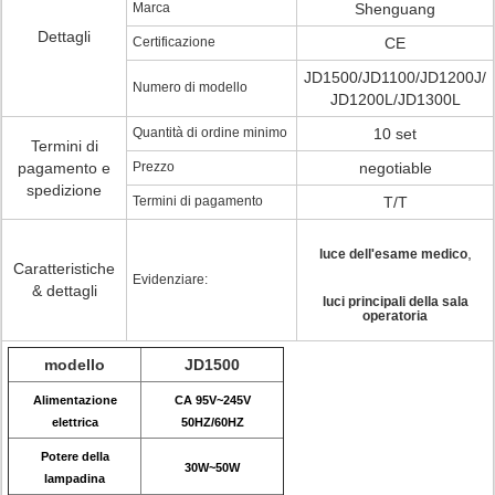
Marca
Shenguang
Dettagli
Certificazione
CE
JD1500/JD1100/JD1200J/
Numero di modello
JD1200L/JD1300L
Quantità di ordine minimo
10 set
Termini di
pagamento e
Prezzo
negotiable
spedizione
Termini di pagamento
T/T
,
luce dell'esame medico
Caratteristiche
Evidenziare:
& dettagli
luci principali della sala
operatoria
modello
JD1500
Alimentazione
CA 95V~245V
elettrica
50HZ/60HZ
Potere della
30W~50W
lampadina