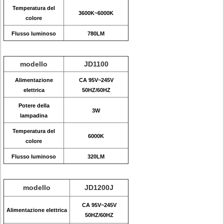
Temperatura del
3600K~6000K
colore
Flusso luminoso
780LM
modello
JD1100
Alimentazione
CA 95V~245V
elettrica
50HZ/60HZ
Potere della
3W
lampadina
Temperatura del
6000K
colore
Flusso luminoso
320LM
modello
JD1200J
CA 95V~245V
Alimentazione elettrica
50HZ/60HZ