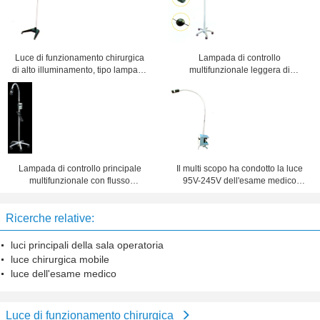
Luce di funzionamento chirurgica
Lampada di controllo
di alto illuminamento, tipo lampada
multifunzionale leggera di
Shadowless del supporto di
funzionamento chirurgica durevole
operazione del LED
per l'attrezzatura dell'ospedale
Lampada di controllo principale
Il multi scopo ha condotto la luce
multifunzionale con flusso
95V-245V dell'esame medico
luminoso 500LM-1250LM
50/660 di hertz con adeguamento
della facula
Ricerche relative:
luci principali della sala operatoria
luce chirurgica mobile
luce dell'esame medico
Luce di funzionamento chirurgica