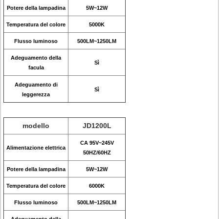
Potere della lampadina
5W~12W
Temperatura del colore
5000K
Flusso luminoso
500LM~1250LM
Adeguamento della
Sì
facula
Adeguamento di
Sì
leggerezza
modello
JD1200L
CA 95V~245V
Alimentazione elettrica
50HZ/60HZ
Potere della lampadina
5W~12W
Temperatura del colore
6000K
Flusso luminoso
500LM~1250LM