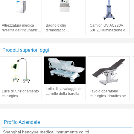
Attrezzatura medica
Bagno d'olio
Camion UV AC220V
rivestita dall'incubatrice
termostatico
50HZ, illuminazione di
di CO2 dell'acqua per la
eccellente/bagno
sterilizzazione dello
cultura di
d'acqua dell'acciaio
sterilizzatore uv medico
organizzazione
inossidabile per
mobile del ² di
l'esperimento di
100μW/Cm
Prodotti superiori oggi
amplificazione del gene
Letto di salvataggio del
Luce di funzionamento
Tavolo operatorio
carrello della barella
chirurgica
chirurgico idraulico per
dell'ospedale con
multifunzionale mobile,
gli interventi chirurgici
alluminio che fonde
luce dell'esame medico
generali
sotto pressione struttura
principale
Profilo Aziendale
Shanghai hengyue medical instruments co.ltd