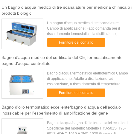
Un bagno d'acqua medico di tre scanalature per medicina chimica o i
prodotti biologici
Un bagno d'acqua medico di tre scanalature
Campo di applicazione: Fatto domanda per il
riscaldamento termostatico, la distillazione,
l'essiccazione, la concentrazione e la macchia
Fornitore del contatto
calda per medicina chimica o i ...
Bagno d'acqua medico del certificato del CE, termostaticamente
bagno d'acqua controllato
Bagno d'acqua termostatico elettrotermico Campo
di applicazione: Adatto a distillazione, ad
essiccazione, a riscaldamento di temperatura
costante e di concentrazione dei prodotti chimici, a
Fornitore del contatto
prodotti biologici, ...
Bagno d'olio termostatico eccellente/bagno d'acqua dell'acciaio
inossidabile per l'esperimento di amplificazione del gene
Bagno d'acqua/bagno d'olio termostatici eccellenti
Specifiche del modello: Modello HYJ-501S HYJ-
601S HDHC-1010 HDHC-1020 Gamma di