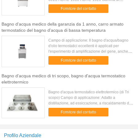
temperature RT+5℃-95℃ RT+5℃-300℃ RT-
Fornitore del contatto
10℃-99℃ RT-20℃-99℃ Modo di raffreddamento
...
Bagno d'acqua medico della garanzia da 1 anno, carro armato
termostatico del bagno d'acqua di bassa temperatura
Campo di applicazione: Il bagno d'acqua/bagno
d'olio termostatici eccellenti è applicati per
l'esperimento di amplificazione del gene, anche
per gli esperimenti della temperatura costante ed il
Fornitore del contatto
riscaldamento ...
Bagno d'acqua medico di tri scopo, bagno d'acqua termostatico
elettrotermico
Bagno d'acqua termostatico elettrotermico (di Tri
scopo) Campo di applicazione: Adatto a
distillazione, ad essiccazione, a riscaldamento di
temperatura costante e di concentrazione dei
Fornitore del contatto
prodotti chimici, a ...
Profilo Aziendale