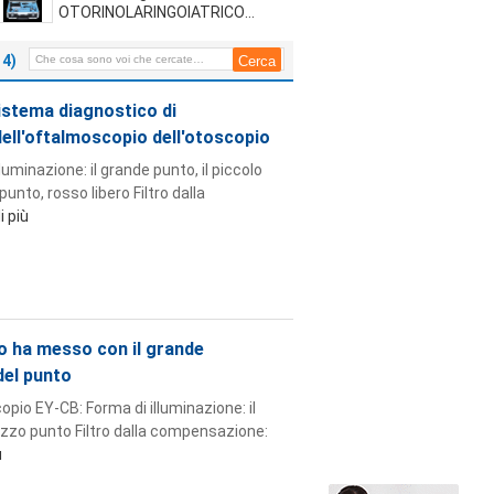
approvato per esame paziente
OTORINOLARINGOIATRICO
dell'occhio professionale con
l'abbassalingua di plastica per
14)
medico
stema diagnostico di
dell'oftalmoscopio dell'otoscopio
minazione: il grande punto, il piccolo
 punto, rosso libero Filtro dalla
i più
io ha messo con il grande
del punto
opio EY-CB: Forma di illuminazione: il
mezzo punto Filtro dalla compensazione:
ù