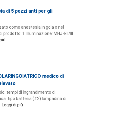
 di 5 pezzi anti per gli
zzato come anestesia in gola o nel
prodotto: 1. Illuminazione: MHJ-I/II/III
 più
NOLARINGOIATRICO medico di
elevato
io: tempi di ingrandimento di
ica: tipo batteria (#2) lampadina di
Leggi di più