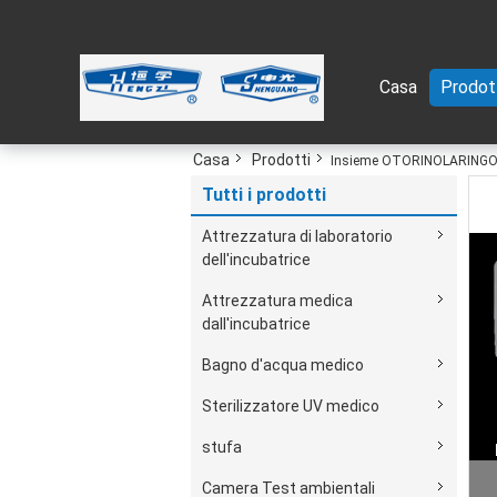
Casa
Prodot
Casa
Prodotti
Insieme OTORINOLARINGOI
Tutti i prodotti
Attrezzatura di laboratorio
dell'incubatrice
Attrezzatura medica
dall'incubatrice
Bagno d'acqua medico
Sterilizzatore UV medico
stufa
L
Camera Test ambientali