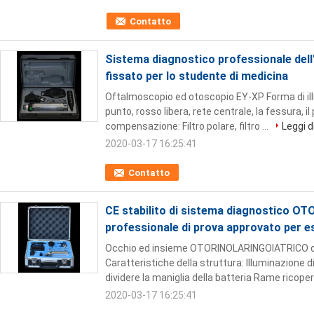
Contatto
Sistema diagnostico professionale dell
fissato per lo studente di medicina
Oftalmoscopio ed otoscopio EY-XP Forma di illu
punto, rosso libera, rete centrale, la fessura, il 
compensazione: Filtro polare, filtro ...
Leggi d
2020-03-17 16:25:41
Contatto
CE stabilito di sistema diagnostico 
professionale di prova approvato per 
Occhio ed insieme OTORINOLARINGOIATRICO d
Caratteristiche della struttura: Illuminazione 
dividere la maniglia della batteria Rame ricopert
2020-03-17 16:25:41