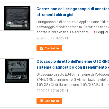
Correzione del laringoscopio di anestesia
strumenti chirurgici
Laringoscopio di anestesia Applicazione: Utili
salvataggio di soffocamento. Caratteristiche di 
adotta la fibra ottica. La sorgente ...
Leggi di
2020-03-17 16:25:41
Contatto
Otoscopio diretto dell'insieme OTORI
sistema diagnostico con il rendimento 
Otoscopio diretto EJ-I Dimensione dell'otoscop
3/4/5/6/8/di millimetro: 3 Alimentazione elettr
1.5V X2 «C» di illuminazione: 2.5V/0.3A EJ-II ...
2020-03-17 16:25:41
Contatto