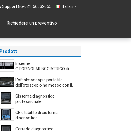
& Support:
86-021-66532055
Italian
i
Richiedere un preventivo
Prodotti
Insieme
OTORINOLARINGOIATRICO di
sistema diagnostico di
rendimento elevato, CA stabilito
L'oftalmoscopio portatile
220V dell'oftalmoscopio
dell'otoscopio ha messo con il
dell'otoscopio
grande punto/piccola forma
dell'illuminazione del punto
Sistema diagnostico
professionale
dell'oftalmoscopio
dell'otoscopio fissato per lo
CE stabilito di sistema
studente di medicina
diagnostico
OTORINOLARINGOIATRICO
professionale di prova
Corredo diagnostico