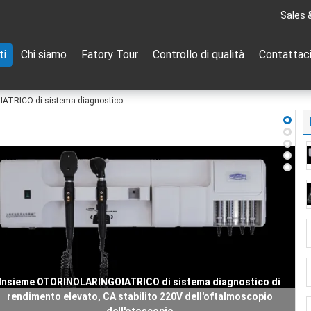
Sales 
ti
Chi siamo
Fatory Tour
Controllo di qualità
Contattac
ATRICO di sistema diagnostico
'oftalmoscopio portatile dell'otoscopio ha messo con il grande