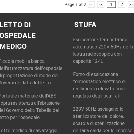
Page 1 of 2
|<
<<
1
2
>>
LETTO DI
STUFA
OSPEDALE
Essiccatore termostatico
MEDICO
automatico 220V 50Hz della
lastra radioscopica con
Piccola mobilia bianca
capacità 124L
dell'attrezzatura dell'ospedale
Forno di essiccazione
di progettazione di modo dei
termostatico elettrico di
Governi del lato del letto
rendimento elevato con il
Portatile materiale dell'ABS
regolato degli scaffali
sopra resistenza all'abrasione
220V 50Hz asciugano lo
del Governo della Tabella del
sterilizzatore del calore,
letto per l'ospedale
scatola di sterilizzazione
Letto medico di salvataggio
dell'aria calda per le imprese