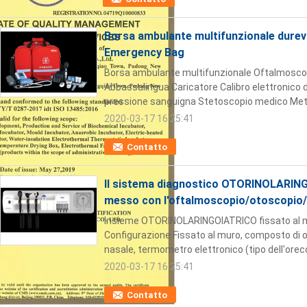
Borsa ambulante multifunzionale durevol
Emergency Bag
Borsa ambulante multifunzionale Oftalmoscop
Abbassalingua Caricatore Calibro elettronico 
pressione sanguigna Stetoscopio medico Metro
2020-03-17 16:25:41
Contatto
Il sistema diagnostico OTORINOLARING
messo con l'oftalmoscopio/otoscopio
Insieme OTORINOLARINGOIATRICO fissato al m
Configurazione Fissato al muro, composto di
nasale, termometro elettronico (tipo dell'orecch
2020-03-17 16:25:41
Contatto