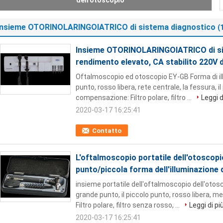
punto/piccola forma dell'illuminazione del punto
Insieme OTORINOLARINGOIATRICO di sistema diagnostico
(
Insieme OTORINOLARINGOIATRICO di si
rendimento elevato, CA stabilito 220V 
Oftalmoscopio ed otoscopio EY-GB Forma di illu
punto, rosso libera, rete centrale, la fessura, il
compensazione: Filtro polare, filtro ...
Leggi d
2020-03-17 16:25:41
Contatto
L'oftalmoscopio portatile dell'otoscop
punto/piccola forma dell'illuminazione 
insieme portatile dell'oftalmoscopio dell'otosc
grande punto, il piccolo punto, rosso libera, 
Filtro polare, filtro senza rosso, ...
Leggi di pi
2020-03-17 16:25:41