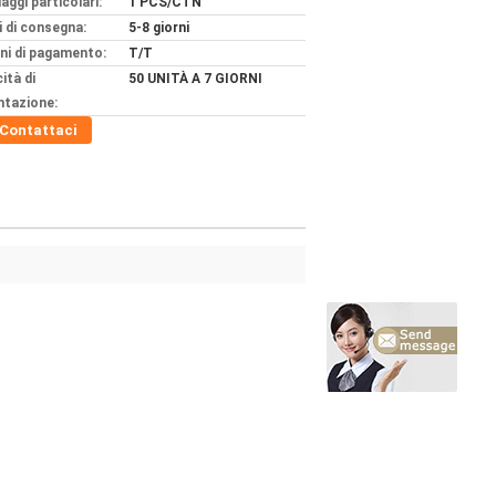
aggi particolari:
1 PCS/CTN
 di consegna:
5-8 giorni
ni di pagamento:
T/T
ità di
50 UNITÀ A 7 GIORNI
ntazione:
Contattaci