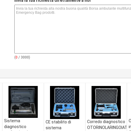
s
Invia la tua richiesta direttamente a noi
(
0
/ 3000)
Sistema
O
Corredo diagnostico
CE stabilito di
diagnostico
i
OTORINOLARINGOIATR
sistema