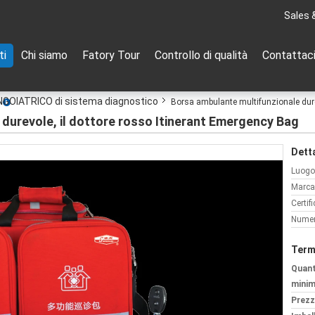
Sales 
ti
Chi siamo
Fatory Tour
Controllo di qualità
Contattac
GOIATRICO di sistema diagnostico
Borsa ambulante multifunzionale dure
durevole, il dottore rosso Itinerant Emergency Bag
Detta
Luogo 
Marca
Certif
Numer
Term
Quant
minim
Prezz