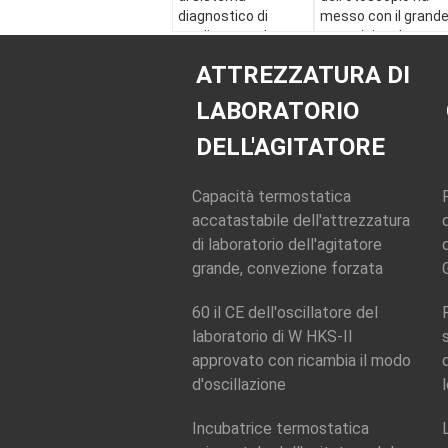
diagnostico di
messo con il grand
rendimento elevato,
punto/piccola
CA stabilito 220V
forma
ATTREZZATURA DI
dell'oftalmoscopio
dell'illuminazione
dell'otoscopio
del punto
LABORATORIO
DELL'AGITATORE
Capacità termostatica
accatastabile dell'attrezzatura
di laboratorio dell'agitatore
grande, convezione forzata
60 il CE dell'oscillatore del
laboratorio di W HKS-II
approvato con ricambia il modo
d'oscillazione
Incubatrice termostatica