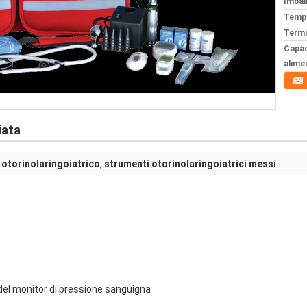
Imball
Tempi
Termi
Capac
alime
iata
otorinolaringoiatrico
,
strumenti otorinolaringoiatrici messi
 del monitor di pressione sanguigna