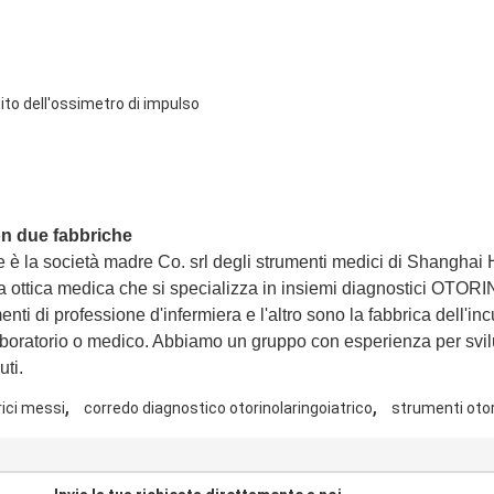
ito dell'ossimetro di impulso
on due fabbriche
 è la società madre Co. srl degli strumenti medici di Shanghai
ica ottica medica che si specializza in insiemi diagnostici OT
ti di professione d'infermiera e l'altro sono la fabbrica dell'incuba
laboratorio o medico. Abbiamo un gruppo con esperienza per svilu
ti.
,
,
rici messi
corredo diagnostico otorinolaringoiatrico
strumenti otor