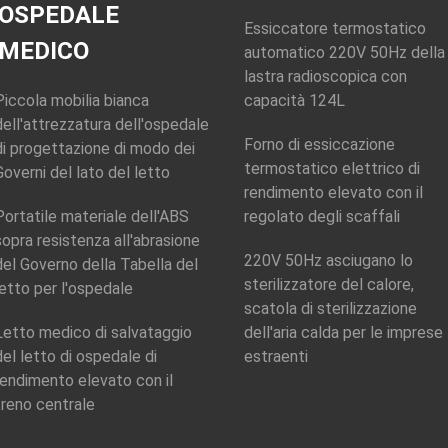
OSPEDALE
Utilizzo:
Prova
Essiccatore termostatico
professionale
MEDICO
automatico 220V 50Hz della
Tipo::
Apparato di
esame dell'acuità
lastra radioscopica con
visiva
Piccola mobilia bianca
capacità 124L
Materiale:
Acciaio
dell'attrezzatura dell'ospedale
inossidabile
Forno di essiccazione
di progettazione di modo dei
termostatico elettrico di
Governi del lato del letto
rendimento elevato con il
Portatile materiale dell'ABS
regolato degli scaffali
sopra resistenza all'abrasione
220V 50Hz asciugano lo
del Governo della Tabella del
sterilizzatore del calore,
letto per l'ospedale
scatola di sterilizzazione
Letto medico di salvataggio
dell'aria calda per le imprese
del letto di ospedale di
estraenti
rendimento elevato con il
freno centrale