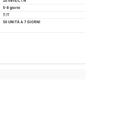
20 sets/CTN
5-8 giorni
T/T
50 UNITÀ A 7 GIORNI