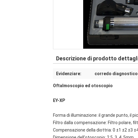
Descrizione di prodotto dettagl
Evidenziare:
corredo diagnostico 
Oftalmoscopio ed otoscopio
EY-XP
Forma di illuminazione: il grande punto, il pi
Filtro dalla compensazione: Filtro polare, fi
Compensazione della diottria: 0 ±1 ±2 ±3 ±
Dimensione dell'otoscopio: 2,5, 3, 4, 5mm