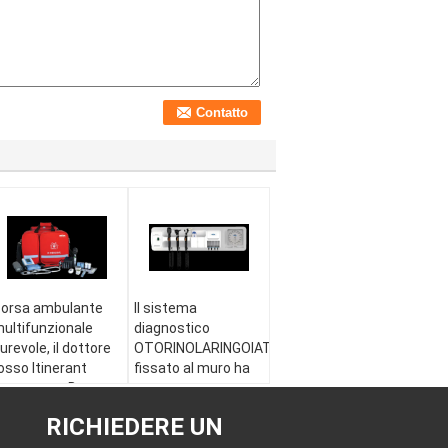
orsa ambulante
Il sistema
ultifunzionale
diagnostico
urevole, il dottore
OTORINOLARINGOIATRICO
ICO
osso Itinerant
fissato al muro ha
mergency Bag
messo con
l'oftalmoscopio/otoscopio/speculum
RICHIEDERE UN
nasale