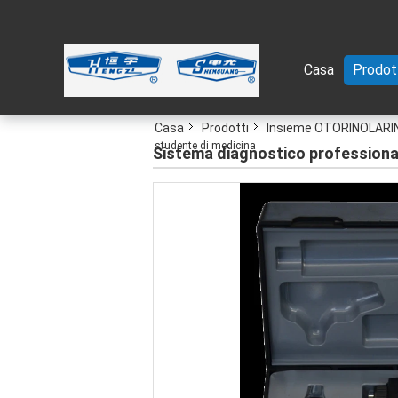
Casa
Prodot
Casa
Prodotti
Insieme OTORINOLARIN
studente di medicina
Sistema diagnostico professional