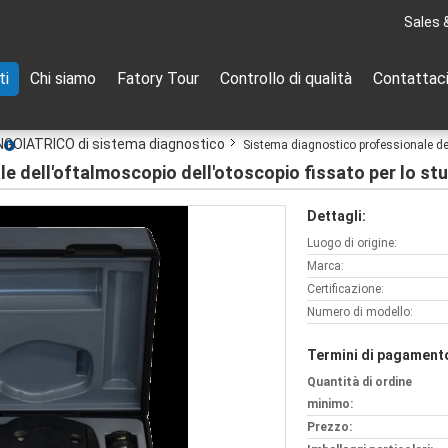
Sales 
ti
Chi siamo
Fatory Tour
Controllo di qualità
Contattac
GOIATRICO di sistema diagnostico
Sistema diagnostico professionale del
e dell'oftalmoscopio dell'otoscopio fissato per lo st
Dettagli:
Luogo di origine:
Marca:
Certificazione:
Numero di modello:
Termini di pagamento
Quantità di ordine
minimo:
Prezzo: