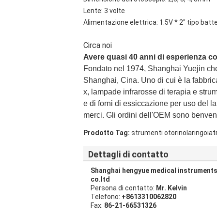
Lente: 3 volte
Alimentazione elettrica: 1.5V * 2" tipo batt
Circa noi
Avere quasi 40 anni di esperienza c
Fondato nel 1974, Shanghai Yuejin che
Shanghai, Cina. Uno di cui è la fabbr
x, lampade infrarosse di terapia e strumen
e di forni di essiccazione per uso del 
merci. Gli ordini dell'OEM sono benvenu
Prodotto Tag:
strumenti otorinolaringoiat
Dettagli di contatto
Shanghai hengyue medical instrument
co.ltd
Persona di contatto:
Mr. Kelvin
Telefono:
+8613310062820
Fax:
86-21-66531326