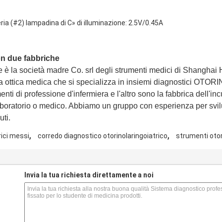
eria (#2) lampadina di C» di illuminazione: 2.5V/0.45A
on due fabbriche
 è la società madre Co. srl degli strumenti medici di Shanghai
ica ottica medica che si specializza in insiemi diagnostici OT
ti di professione d'infermiera e l'altro sono la fabbrica dell'incuba
laboratorio o medico. Abbiamo un gruppo con esperienza per svilu
ti.
,
,
rici messi
corredo diagnostico otorinolaringoiatrico
strumenti otor
s
Invia la tua richiesta direttamente a noi