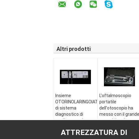
Altri prodotti
Insieme
L'oftalmoscopio
OTORINOLARINGOIATRICO
portatile
di sistema
dell'otoscopio ha
diagnostico di
messo con il grand
rendimento elevato,
punto/piccola
CA stabilito 220V
forma
ATTREZZATURA DI
dell'oftalmoscopio
dell'illuminazione