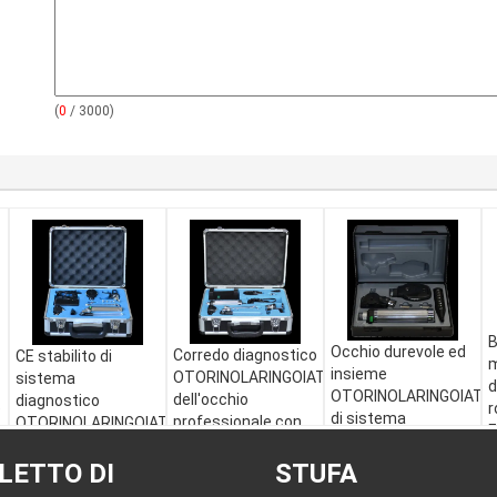
(
0
/ 3000)
B
Occhio durevole ed
Corredo diagnostico
CE stabilito di
m
insieme
OTORINOLARINGOIATRICO
sistema
d
OTORINOLARINGOIATR
dell'occhio
diagnostico
e
r
di sistema
professionale con
OTORINOLARINGOIATRICO
E
diagnostico con
l'abbassalingua di
professionale di
illuminazione
plastica per medico
LETTO DI
prova approvato per
STUFA
diretta ed il portatile
esame paziente