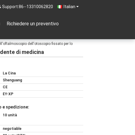
& Support:
86--13310062820
Italian
i
Richiedere un preventivo
l'oftalmoscopio dell'otoscopio fissato per lo
udente di medicina
La Cina
Shenguang
CE
EY-XP
 e spedizione:
10 unità
negotiable