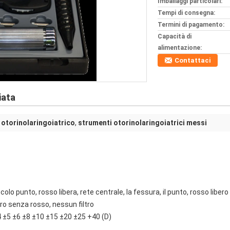
Imballaggi particolari:
Tempi di consegna:
Termini di pagamento:
Capacità di
alimentazione:
Contattaci
iata
otorinolaringoiatrico
,
strumenti otorinolaringoiatrici messi
ccolo punto, rosso libera, rete centrale, la fessura, il punto, rosso libero
ltro senza rosso, nessun filtro
4 ±5 ±6 ±8 ±10 ±15 ±20 ±25 +40 (D)