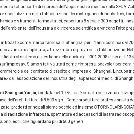
licenza fabbricante di impresa dell'apparecchio medico dallo SFDA. Ab
è specializzata nella fabbricazione dei molti generi di incubatrici, for
chimica e strumenti termostatici, copertura 8 serie e 300 oggetti. I nostr
e dell'ambiente, dell'industria e di ricerca scientifica e vincono l'alto pres
 intitolato come marca famosa di Shanghai per i 4 anni continui dal 200
rico avanzato applicato, attrezzatura di prova nella fabbricazione. Nel n
ificata al sistema di gestione della qualità di 9001:2008 di iso e di 13485
lità un'impresa». Siamo stati valutati come «impresa lodevole» per con
commercio e del comitato di credito di impresa di Shanghai. L'incubatrice
e» dall'associazione dell'industria degli apparecchi medici di Shangha
 di Shanghai Yuejin
, fondata nel 1975, ora è situata nella zona di svilupp
cie dell'architettura di 8.500 sq m. Come produttore professionista de
vanzato, prodotti principali siamo occhio ed insieme OTORINOLARINGOIA
ada di radiazione infrarossa, spettatore ed accessori di lastra radioscop
suono, ecc., che riguardano più di 600 generi.