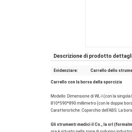
Descrizione di prodotto dettagl
Evidenziare:
Carrello dello strum
Carrello con la borsa della sporcizia
Modello: Dimensione di WL-I (con la singola
810*590*890 millimetro (con le doppie bor
Caratteristiche: Coperchio dell'ABS. La bors
Gli strumenti medici il Co., la srl (form
ora è situato nella zona di sviluppo industri