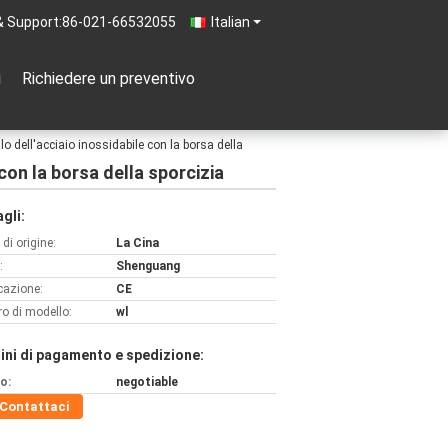
& Support:
86-021-66532055
Italian
i
Richiedere un preventivo
lo dell'acciaio inossidabile con la borsa della
 con la borsa della sporcizia
gli:
di origine:
La Cina
:
Shenguang
icazione:
CE
o di modello:
wl
ini di pagamento e spedizione:
o:
negotiable
Contattaci