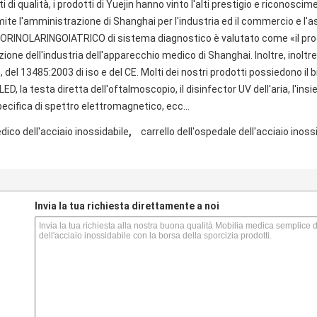
ti di qualità, i prodotti di Yuejin hanno vinto l'alti prestigio e riconosci
ite l'amministrazione di Shanghai per l'industria ed il commercio e l
OTORINOLARINGOIATRICO di sistema diagnostico è valutato come «il pro
one dell'industria dell'apparecchio medico di Shanghai. Inoltre, inoltre 
 del 13485:2003 di iso e del CE. Molti dei nostri prodotti possiedono il 
 LED, la testa diretta dell'oftalmoscopio, il disinfector UV dell'aria, 
ecifica di spettro elettromagnetico, ecc…
,
ico dell'acciaio inossidabile
carrello dell'ospedale dell'acciaio inoss
s
Invia la tua richiesta direttamente a noi