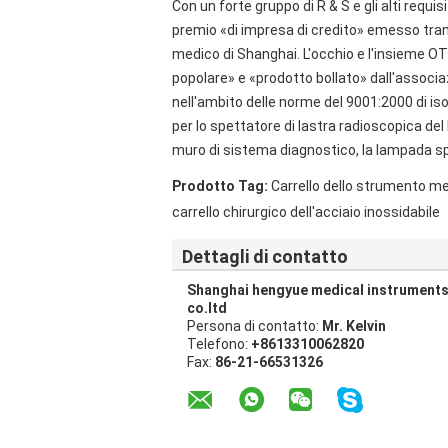
Con un forte gruppo di R & S e gli alti requisi
premio «di impresa di credito» emesso tram
medico di Shanghai. L'occhio e l'insieme 
popolare» e «prodotto bollato» dall'associazi
nell'ambito delle norme del 9001:2000 di iso,
per lo spettatore di lastra radioscopica del
muro di sistema diagnostico, la lampada sp
Prodotto Tag:
Carrello dello strumento med
carrello chirurgico dell'acciaio inossidabile
Dettagli di contatto
Shanghai hengyue medical instrument
co.ltd
Persona di contatto:
Mr. Kelvin
Telefono:
+8613310062820
Fax:
86-21-66531326