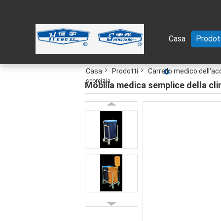
Casa
Prodot
Casa
Prodotti
Carrello medico dell'ac
sporcizia
Mobilia medica semplice della clin