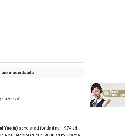
ciaio inossidabile
gola borsa)
i Yuejin)
sono stati fondati nel 1974 ed
icie dell'architettura di 8000 sq m. Era fra