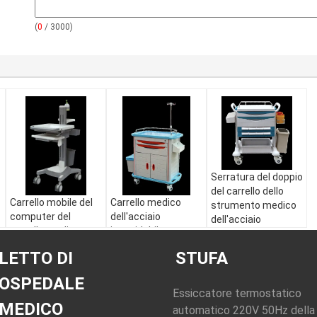
(
0
/ 3000)
Serratura del doppio
del carrello dello
Carrello mobile del
Carrello medico
strumento medico
computer del
dell'acciaio
dell'acciaio
carrello medico
inossidabile
inossidabile YJ-311
dell'acciaio
dell'ambulanza,
ed antislittamento
LETTO DI
STUFA
inossidabile di
carrello dell'acciaio
rendimento elevato
inossidabile con i
OSPEDALE
cassetti
Essiccatore termostatico
MEDICO
automatico 220V 50Hz della