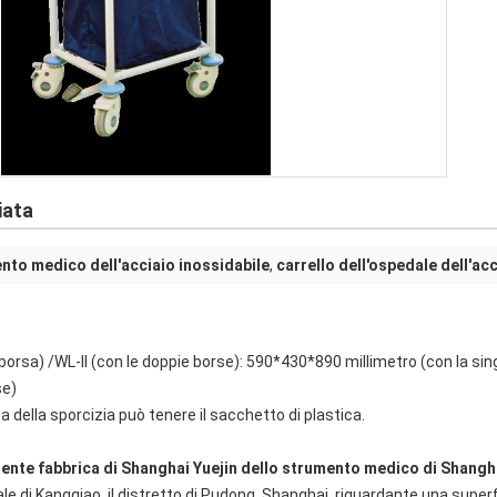
iata
ento medico dell'acciaio inossidabile
,
carrello dell'ospedale dell'ac
 borsa) /WL-II (con le doppie borse): 590*430*890 millimetro (con la sin
se)
a della sporcizia può tenere il sacchetto di plastica.
almente fabbrica di Shanghai Yuejin dello strumento medico di Shangha
ale di Kangqiao, il distretto di Pudong, Shanghai, riguardante una superf