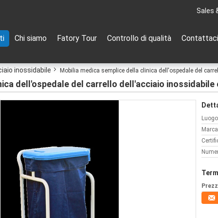
Sales 
ti
Chi siamo
Fatory Tour
Controllo di qualità
Contattac
ciaio inossidabile
Mobilia medica semplice della clinica dell'ospedale del carrel
ica dell'ospedale del carrello dell'acciaio inossidabile
Detta
Luogo 
Marca
Certif
Numer
Term
Prezz