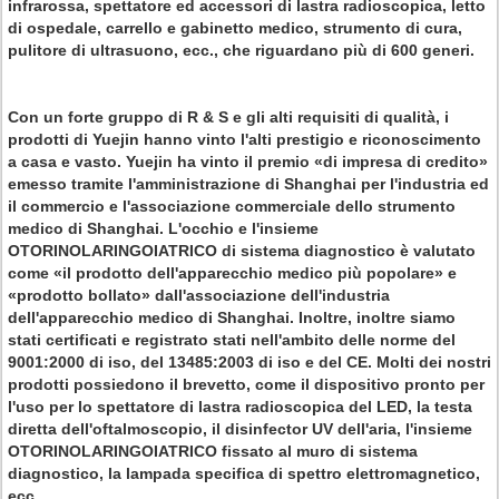
infrarossa, spettatore ed accessori di lastra radioscopica, letto
di ospedale, carrello e gabinetto medico, strumento di cura,
pulitore di ultrasuono, ecc., che riguardano più di 600 generi.
Con un forte gruppo di R & S e gli alti requisiti di qualità, i
prodotti di Yuejin hanno vinto l'alti prestigio e riconoscimento
a casa e vasto. Yuejin ha vinto il premio «di impresa di credito»
emesso tramite l'amministrazione di Shanghai per l'industria ed
il commercio e l'associazione commerciale dello strumento
medico di Shanghai. L'occhio e l'insieme
OTORINOLARINGOIATRICO di sistema diagnostico è valutato
come «il prodotto dell'apparecchio medico più popolare» e
«prodotto bollato» dall'associazione dell'industria
dell'apparecchio medico di Shanghai. Inoltre, inoltre siamo
stati certificati e registrato stati nell'ambito delle norme del
9001:2000 di iso, del 13485:2003 di iso e del CE. Molti dei nostri
prodotti possiedono il brevetto, come il dispositivo pronto per
l'uso per lo spettatore di lastra radioscopica del LED, la testa
diretta dell'oftalmoscopio, il disinfector UV dell'aria, l'insieme
OTORINOLARINGOIATRICO fissato al muro di sistema
diagnostico, la lampada specifica di spettro elettromagnetico,
ecc…