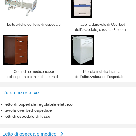
Letto adulto del letto di ospedale
Tabella durevole di Overbed
dell'ospedale, cassetto 3 sopra il
Governo 475x470x755mm del letto
Comodino medico rosso
Piccola mobilia bianca
dell'ospedale con la chiusura del
dell'attrezzatura dell'ospedale di
cassetto a chiave
progettazione di modo dei Governi
500x450x760mm
del lato del letto
Ricerche relative:
letto di ospedale regolabile elettrico
tavola overbed ospedale
letti di ospedale di lusso
Letto di ospedale medico