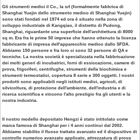
Gli strumenti medici il Co., la srl (formalmente fabbrica di
Shanghai Yuejin dello strumento medico di Shanghai Yuejin)
sono stati fondati nel 1974 ed ora è situato nella zona di
sviluppo industriale di Kangqiao, il distretto di Pudong,
Shanghai, riguardante una superficie dell'architettura di 8000
sq m. Era fra le prime 50 imprese che hanno ottenuto la licenza
fabbricante di impresa dell'apparecchio medico dallo SFDA.
Abbiamo 150 persone e fra loro ci sono 32 persone di QA e
tecniche. La nostra società è specializzata nella fabbricazione
dei molti generi di incubatrici, forni di essiccazione, camere di
prova, frigoriferi, centrifughe, strumenti della biochimica e
strumenti termostatici, copertura 8 serie e 300 oggetti. I nostri
prodotti sono applicabili negli istituti medici, agricoli, di
silvicoltura, di protezione dell'ambiente, dell'industria e di
ricerca scientifica e vincono l'alto prestigio fra gli utenti e la
nostra industria.
Il nostro modello depositato Hengzi è stato intitolato come
marca famosa di Shanghai per i 4 anni continui dal 2002.
Abbiamo stabilito il flusso trattato avanzato ed il dispositivo di
controllo numerico avanzato applicato, attrezzatura di prova