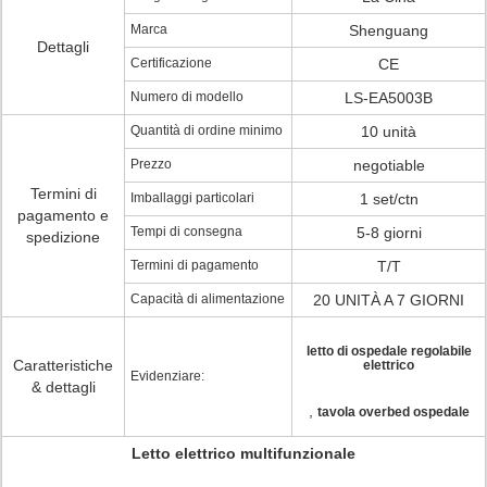
Marca
Shenguang
Dettagli
Certificazione
CE
Numero di modello
LS-EA5003B
Quantità di ordine minimo
10 unità
Prezzo
negotiable
Termini di
Imballaggi particolari
1 set/ctn
pagamento e
Tempi di consegna
5-8 giorni
spedizione
Termini di pagamento
T/T
Capacità di alimentazione
20 UNITÀ A 7 GIORNI
letto di ospedale regolabile
Caratteristiche
elettrico
Evidenziare:
& dettagli
,
tavola overbed ospedale
Letto elettrico multifunzionale