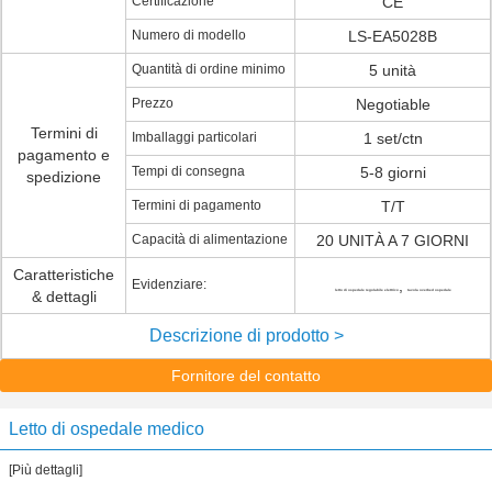
Certificazione
CE
Numero di modello
LS-EA5028B
Quantità di ordine minimo
5 unità
Prezzo
Negotiable
Termini di
Imballaggi particolari
1 set/ctn
pagamento e
Tempi di consegna
5-8 giorni
spedizione
Termini di pagamento
T/T
Capacità di alimentazione
20 UNITÀ A 7 GIORNI
Caratteristiche
Evidenziare:
,
& dettagli
letto di ospedale regolabile elettrico
tavola overbed ospedale
Descrizione di prodotto >
Fornitore del contatto
Letto di ospedale medico
[Più dettagli]