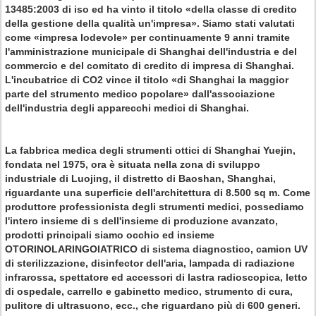
13485:2003 di iso ed ha vinto il titolo «della classe di credito
della gestione della qualità un'impresa». Siamo stati valutati
come «impresa lodevole» per continuamente 9 anni tramite
l'amministrazione municipale di Shanghai dell'industria e del
commercio e del comitato di credito di impresa di Shanghai.
L'incubatrice di CO2 vince il titolo «di Shanghai la maggior
parte del strumento medico popolare» dall'associazione
dell'industria degli apparecchi medici di Shanghai.
La fabbrica medica degli strumenti ottici di Shanghai Yuejin
,
fondata nel 1975, ora è situata nella zona di sviluppo
industriale di Luojing, il distretto di Baoshan, Shanghai,
riguardante una superficie dell'architettura di 8.500 sq m. Come
produttore professionista degli strumenti medici, possediamo
l'intero insieme di s dell'insieme di produzione avanzato,
prodotti principali siamo occhio ed insieme
OTORINOLARINGOIATRICO di sistema diagnostico, camion UV
di sterilizzazione, disinfector dell'aria, lampada di radiazione
infrarossa, spettatore ed accessori di lastra radioscopica, letto
di ospedale, carrello e gabinetto medico, strumento di cura,
pulitore di ultrasuono, ecc., che riguardano più di 600 generi.