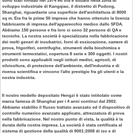
sono stati fondati nel 1974 ed ora è situato nella zona di
sviluppo industriale di Kangqiao, il distretto di Pudong,
Shanghai, riguardante una superficie dell'architettura di 8000
sq m. Era fra le prime 50 imprese che hanno ottenuto la licenza
fabbricante di impresa dell'apparecchio medico dallo SFDA.
Abbiamo 150 persone e fra loro ci sono 32 persone di QA e
tecniche. La nostra società è specializzata nella fabbricazione
dei molti generi di incubatrici, forni di essiccazione, camere di
prova, frigoriferi, centrifughe, strumenti della biochimica e
strumenti termostatici, copertura 8 serie e 300 oggetti. I nostri
prodotti sono applicabili negli istituti medici, agricoli, di
silvicoltura, di protezione dell'ambiente, dell'industria e di
ricerca scientifica e vincono l'alto prestigio fra gli utenti e la
nostra industria.
Il nostro modello depositato Hengzi è stato intitolato come
marca famosa di Shanghai per i 4 anni continui dal 2002.
Abbiamo stabilito il flusso trattato avanzato ed il dispositivo di
controllo numerico avanzato applicato, attrezzatura di prova
nella fabbricazione. Nel nostro punto di vista, la qualità è la
durata della nostra impresa. La società è stata certificata al
sistema di gestione della qualità di 9001:2008 di iso e di