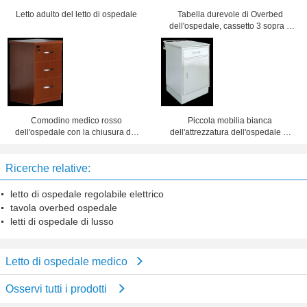
Letto adulto del letto di ospedale
Tabella durevole di Overbed
dell'ospedale, cassetto 3 sopra il
Governo 475x470x755mm del letto
Comodino medico rosso
Piccola mobilia bianca
dell'ospedale con la chiusura del
dell'attrezzatura dell'ospedale di
cassetto a chiave
progettazione di modo dei Governi
500x450x760mm
del lato del letto
Ricerche relative:
letto di ospedale regolabile elettrico
tavola overbed ospedale
letti di ospedale di lusso
Letto di ospedale medico
Osservi tutti i prodotti