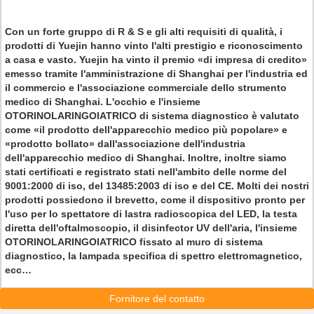
Con un forte gruppo di R & S e gli alti requisiti di qualità, i
prodotti di Yuejin hanno vinto l'alti prestigio e riconoscimento
a casa e vasto. Yuejin ha vinto il premio «di impresa di credito»
emesso tramite l'amministrazione di Shanghai per l'industria ed
il commercio e l'associazione commerciale dello strumento
medico di Shanghai. L'occhio e l'insieme
OTORINOLARINGOIATRICO di sistema diagnostico è valutato
come «il prodotto dell'apparecchio medico più popolare» e
«prodotto bollato» dall'associazione dell'industria
dell'apparecchio medico di Shanghai. Inoltre, inoltre siamo
stati certificati e registrato stati nell'ambito delle norme del
9001:2000 di iso, del 13485:2003 di iso e del CE. Molti dei nostri
prodotti possiedono il brevetto, come il dispositivo pronto per
l'uso per lo spettatore di lastra radioscopica del LED, la testa
diretta dell'oftalmoscopio, il disinfector UV dell'aria, l'insieme
OTORINOLARINGOIATRICO fissato al muro di sistema
diagnostico, la lampada specifica di spettro elettromagnetico,
ecc…
Fornitore del contatto