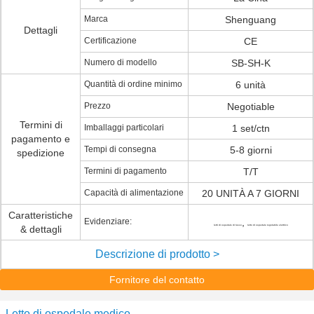
Marca
Shenguang
Dettagli
Certificazione
CE
Numero di modello
SB-SH-K
Quantità di ordine minimo
6 unità
Prezzo
Negotiable
Termini di
Imballaggi particolari
1 set/ctn
pagamento e
Tempi di consegna
5-8 giorni
spedizione
Termini di pagamento
T/T
Capacità di alimentazione
20 UNITÀ A 7 GIORNI
Caratteristiche
Evidenziare:
,
& dettagli
letti di ospedale di lusso
letto di ospedale regolabile elettrico
Descrizione di prodotto >
Fornitore del contatto
Letto di ospedale medico