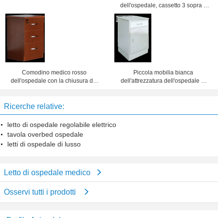
dell'ospedale, cassetto 3 sopra il
Governo 475x470x755mm del letto
Comodino medico rosso
Piccola mobilia bianca
dell'ospedale con la chiusura del
dell'attrezzatura dell'ospedale di
cassetto a chiave
progettazione di modo dei Governi
500x450x760mm
del lato del letto
Ricerche relative:
letto di ospedale regolabile elettrico
tavola overbed ospedale
letti di ospedale di lusso
Letto di ospedale medico
Osservi tutti i prodotti