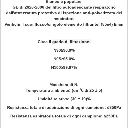
Bianco e popolare.
GB di 2626-2006 del filtro autoadescante respiratorio
dall'attrezzatura protettiva di ispezione anti-polverizzata del
respiratore
Verifichi il suoi flusso/singolo elemento filtrante:
85
4
l/min
(
±
)
Circa il
grado di filtrazione:
N90≥90.0%
N95≥95.0%
N100≥99.97%
Maschera di N:
Temperatura ambiente: (un ℃ di 25 ± 5)
Umidità relativa: (30 ± 10)%
Resistenza totale di aspirazione di ogni campione: ≤350Pa
Resistenza espiratoria totale di ogni campione: ≤250Pa