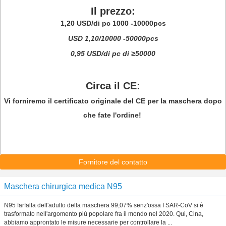
Il prezzo:
1,20 USD/di pc 1000 -10000pcs
USD
1,10
/10000 -50000pcs
0,95
USD/di pc di ≥50000
Circa il CE:
Vi forniremo il certificato originale del CE per la maschera dopo
che fate l'ordine!
Fornitore del contatto
Maschera chirurgica medica N95
N95 farfalla dell'adulto della maschera 99,07% senz'ossa I SAR-CoV si è
trasformato nell'argomento più popolare fra il mondo nel 2020. Qui, Cina,
abbiamo approntato le misure necessarie per controllare la ...