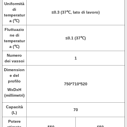
Uniformità
di
≤0.3 (37℃, lato di lavoro)
temperatur
a (℃)
Fluttuazio
ne di
≤0.1 (37℃)
temperatur
a (℃)
Numero
1
dei vassoi
Dimension
e del
profilo
750*710*520
WxDxH
(millimetri)
Capacità
70
(L)
Potere