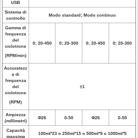
USB
Sistema di
Modo standard; Modo continuo
controllo
Gamma di
frequenza
del
0; 20-450
0; 20-300
0; 20-450
0; 20-300
ciclotrone
(RPM/min)
Accuratezz
a di
frequenza
del
±1
ciclotrone
(RPM)
Ampiezza
Φ26
0-50
Φ26
0-50
(millimetri)
Capacità
100ml*23 o 250ml*15 o 500ml*9 o 1000ml*5
massima