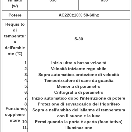
stimato
550
650
(w)
Potere
AC220±10% 50-60hz
Requisito
di
temperatur
5-30
a
dell'ambie
nte (℃)
Inizio ultra a bassa velocità
Velocità iniziante regolabile
Sopra automatico-protezione di velocità
Temporizzatore di cane da guardia
Memoria di parametro
Crittografia di parametro
Inizio automatico dopo l'interruzione di potere
Protezione di sovraccarico del frigorifero
Funzione
Sopra e nell'ambito dell'allarme di temperatura
suppleme
con il suono e la luce
ntare
Fermi quando la porta è aperta (facoltativo)
Illuminazione