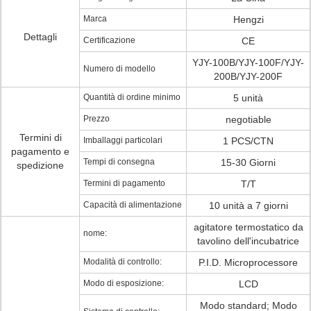
Marca
Hengzi
Dettagli
Certificazione
CE
YJY-100B/YJY-100F/YJY-
Numero di modello
200B/YJY-200F
Quantità di ordine minimo
5 unità
Prezzo
negotiable
Termini di
Imballaggi particolari
1 PCS/CTN
pagamento e
Tempi di consegna
15-30 Giorni
spedizione
Termini di pagamento
T/T
Capacità di alimentazione
10 unità a 7 giorni
agitatore termostatico da
nome:
tavolino dell'incubatrice
Modalità di controllo:
P.I.D. Microprocessore
Modo di esposizione:
LCD
Modo standard; Modo