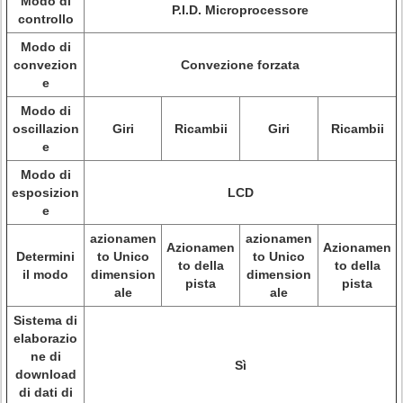
Modo di
P.I.D. Microprocessore
controllo
Modo di
convezion
Convezione forzata
e
Modo di
oscillazion
Giri
Ricambii
Giri
Ricambii
e
Modo di
esposizion
LCD
e
azionamen
azionamen
Azionamen
Azionamen
Determini
to Unico
to Unico
to della
to della
il modo
dimension
dimension
pista
pista
ale
ale
Sistema di
elaborazio
ne di
Sì
download
di dati di