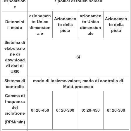
esposizion
7 pollici di touch screen
e
azionamen
azionamen
Azionamen
Azionamen
Determini
to Unico
to Unico
to della
to della
il modo
dimension
dimension
pista
pista
ale
ale
Sistema di
elaborazio
ne di
Sì
download
di dati di
USB
Sistema di
modo di Insieme-valore; modo di controllo di
controllo
Multi-processo
Gamma di
frequenza
del
0; 20-450
0; 20-300
0; 20-450
0; 20-300
ciclotrone
(RPM/min)