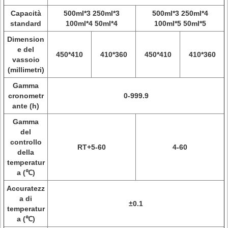
Capacità
500ml*3 250ml*3
500ml*3 250ml*4
standard
100ml*4 50ml*4
100ml*5 50ml*5
Dimension
e del
450*410
410*360
450*410
410*360
vassoio
(millimetri)
Gamma
cronometr
0-999.9
ante (h)
Gamma
del
controllo
RT+5-60
4-60
della
temperatur
a (℃)
Accuratezz
a di
±0.1
temperatur
a (℃)