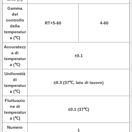
Gamma
del
controllo
RT+5-60
4-60
della
temperatur
a (℃)
Accuratezz
a di
±0.1
temperatur
a (℃)
Uniformità
di
≤0.3 (37℃, lato di lavoro)
temperatur
a (℃)
Fluttuazio
ne di
≤0.1 (37℃)
temperatur
a (℃)
Numero
1