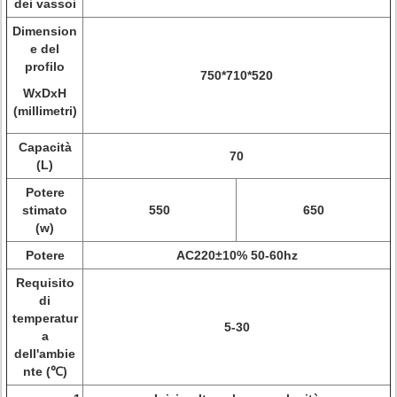
dei vassoi
Dimension
e del
profilo
750*710*520
WxDxH
(millimetri)
Capacità
70
(L)
Potere
stimato
550
650
(w)
Potere
AC220±10% 50-60hz
Requisito
di
temperatur
5-30
a
dell'ambie
nte (℃)