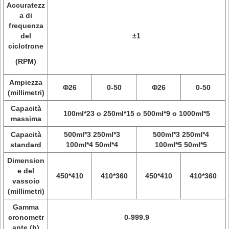
Accuratezz
a di
frequenza
del
±1
ciclotrone
(RPM)
Ampiezza
Φ26
0-50
Φ26
0-50
(millimetri)
Capacità
100ml*23 o 250ml*15 o 500ml*9 o 1000ml*5
massima
Capacità
500ml*3 250ml*3
500ml*3 250ml*4
standard
100ml*4 50ml*4
100ml*5 50ml*5
Dimension
e del
450*410
410*360
450*410
410*360
vassoio
(millimetri)
Gamma
cronometr
0-999.9
ante (h)