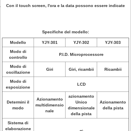
Con il touch screen, l'ora e la data possono essere indicate
Specifiche del modello:
Modello
YJY-301
YJY-302
YJY-303
Modo di
P.I.D. Microprocessore
controllo
Modo di
Giri
Giri, ricambii
Ricambii
oscillazione
Modo di
LCD
esposizione
azionamento
Azionamento
Determini il
Unico
Azionamento
multidimensio
modo
dimensionale
della pista
nale
della pista
Sistema di
elaborazione