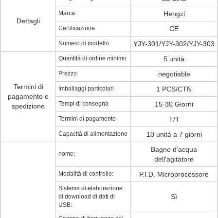
Marca
Hengzi
Dettagli
Certificazione
CE
Numero di modello
YJY-301/YJY-302/YJY-303
Quantità di ordine minimo
5 unità
Prezzo
negotiable
Termini di
Imballaggi particolari
1 PCS/CTN
pagamento e
Tempi di consegna
15-30 Giorni
spedizione
Termini di pagamento
T/T
Capacità di alimentazione
10 unità a 7 giorni
Bagno d'acqua
nome:
dell'agitatore
Modalità di controllo:
P.I.D. Microprocessore
Sistema di elaborazione
Sì
di download di dati di
USB: