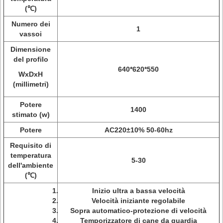
(℃)
Numero dei
1
vassoi
Dimensione
del profilo
640*620*550
WxDxH
(millimetri)
Potere
1400
stimato (w)
Potere
AC220±10% 50-60hz
Requisito di
temperatura
5-30
dell'ambiente
(℃)
Inizio ultra a bassa velocità
Velocità iniziante regolabile
Sopra automatico-protezione di velocità
Temporizzatore di cane da guardia