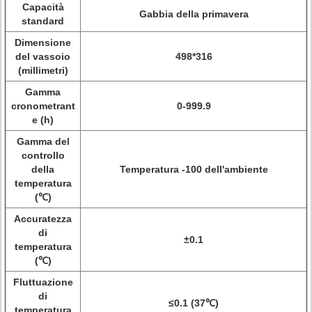
Capacità
Gabbia della primavera
standard
Dimensione
del vassoio
498*316
(millimetri)
Gamma
cronometrant
0-999.9
e (h)
Gamma del
controllo
della
Temperatura -100 dell'ambiente
temperatura
(℃)
Accuratezza
di
±0.1
temperatura
(℃)
Fluttuazione
di
≤0.1 (37℃)
temperatura