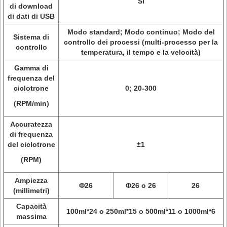
Sì
di download
di dati di USB
Modo standard; Modo continuo; Modo del
Sistema di
controllo dei processi (multi-processo per la
controllo
temperatura, il tempo e la velocità)
Gamma di
frequenza del
ciclotrone
0; 20-300
(RPM/min)
Accuratezza
di frequenza
del ciclotrone
±1
(RPM)
Ampiezza
Φ26
Φ26 o 26
26
(millimetri)
Capacità
100ml*24 o 250ml*15 o 500ml*11 o 1000ml*6
massima